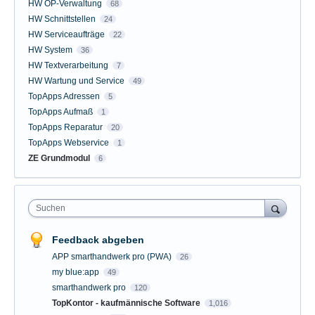
HW OP-Verwaltung
68
HW Schnittstellen
24
HW Serviceaufträge
22
HW System
36
HW Textverarbeitung
7
HW Wartung und Service
49
TopApps Adressen
5
TopApps Aufmaß
1
TopApps Reparatur
20
TopApps Webservice
1
ZE Grundmodul
6
Suchen
Feedback abgeben
APP smarthandwerk pro (PWA)
26
my blue:app
49
smarthandwerk pro
120
TopKontor - kaufmännische Software
1,016