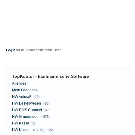
Login
für neue und bestehende User
TopKontor - kaufmännische Software
Kategorien
Alle Ideen
Mein Feedback
HW Aufmaß
19
HW Bestellwesen
25
HW DMS Connect
4
HW Grundmodul
478
HW Kasse
1
HW Nachkalkulation
22