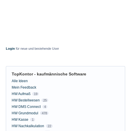
Login
für neue und bestehende User
TopKontor - kaufmännische Software
Kategorien
Alle Ideen
Mein Feedback
HW Aufmaß
19
HW Bestellwesen
25
HW DMS Connect
4
HW Grundmodul
478
HW Kasse
1
HW Nachkalkulation
22