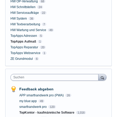
HW OP-Verwaltung
68
HW Schnittstellen
24
HW Serviceaufträge
22
HW System
36
HW Textverarbeitung
7
HW Wartung und Service
49
TopApps Adressen
5
TopApps Aufmaß
1
TopApps Reparatur
20
TopApps Webservice
1
ZE Grundmodul
6
Suchen
Feedback abgeben
APP smarthandwerk pro (PWA)
26
my blue:app
49
smarthandwerk pro
120
TopKontor - kaufmännische Software
1,016