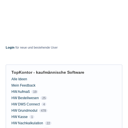
Login
für neue und bestehende User
TopKontor - kaufmännische Software
Kategorien
Alle Ideen
Mein Feedback
HW Aufmaß
19
HW Bestellwesen
25
HW DMS Connect
4
HW Grundmodul
478
HW Kasse
1
HW Nachkalkulation
22