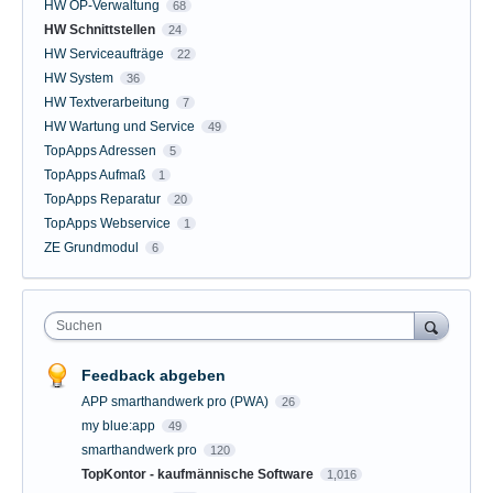
HW OP-Verwaltung
68
HW Schnittstellen
24
HW Serviceaufträge
22
HW System
36
HW Textverarbeitung
7
HW Wartung und Service
49
TopApps Adressen
5
TopApps Aufmaß
1
TopApps Reparatur
20
TopApps Webservice
1
ZE Grundmodul
6
Suchen
Feedback abgeben
APP smarthandwerk pro (PWA)
26
my blue:app
49
smarthandwerk pro
120
TopKontor - kaufmännische Software
1,016