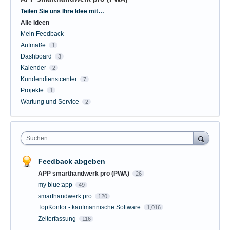
Kategorien
Teilen Sie uns Ihre Idee mit…
Alle Ideen
Mein Feedback
Aufmaße
1
Dashboard
3
Kalender
2
Kundendienstcenter
7
Projekte
1
Wartung und Service
2
Suchen
Feedback abgeben
APP smarthandwerk pro (PWA)
26
my blue:app
49
smarthandwerk pro
120
TopKontor - kaufmännische Software
1,016
Zeiterfassung
116