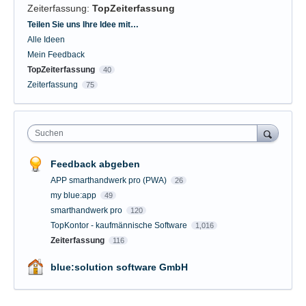
Zeiterfassung
:
TopZeiterfassung
Kategorien
Teilen Sie uns Ihre Idee mit…
Alle Ideen
Mein Feedback
TopZeiterfassung
40
Zeiterfassung
75
Suchen
Feedback abgeben
APP smarthandwerk pro (PWA)
26
my blue:app
49
smarthandwerk pro
120
TopKontor - kaufmännische Software
1,016
Zeiterfassung
116
blue:solution software GmbH