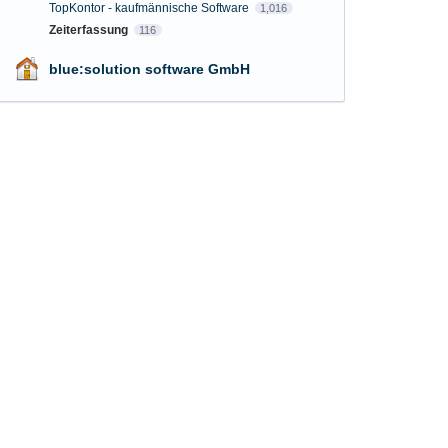
TopKontor - kaufmännische Software
1,016
Zeiterfassung
116
blue:solution software GmbH