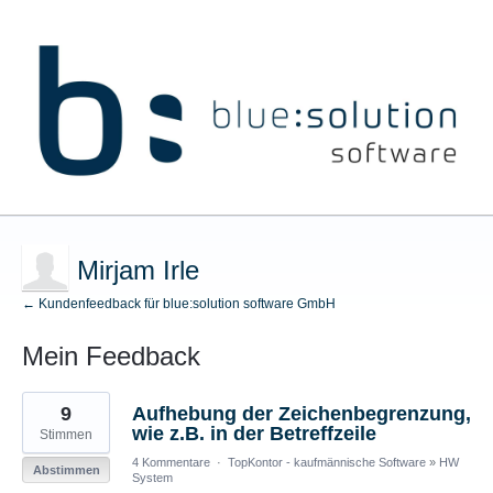
Mirjam Irle
← Kundenfeedback für blue:solution software GmbH
Mein Feedback
2
9
Aufhebung der Zeichenbegrenzung,
gefundene
Ergebnisse
wie z.B. in der Betreffzeile
Stimmen
4 Kommentare
·
TopKontor - kaufmännische Software
»
HW
Abstimmen
System