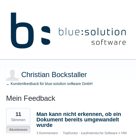
Christian Bockstaller
← Kundenfeedback für blue:solution software GmbH
Mein Feedback
5
11
Man kann nicht erkennen, ob ein
gefundene
Ergebnisse
Dokument bereits umgewandelt
Stimmen
wurde
Abstimmen
3 Kommentare
·
TopKontor - kaufmännische Software
»
HW