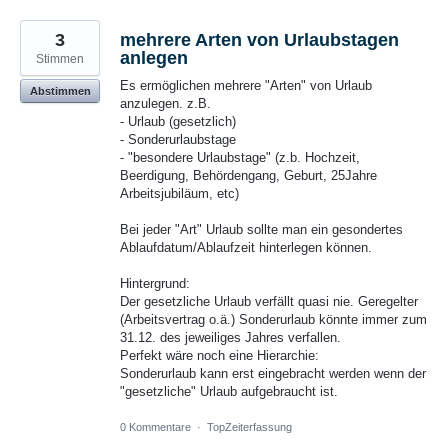
3
mehrere Arten von Urlaubstagen
anlegen
Stimmen
Es ermöglichen mehrere "Arten" von Urlaub
Abstimmen
anzulegen. z.B.
- Urlaub (gesetzlich)
- Sonderurlaubstage
- "besondere Urlaubstage" (z.b. Hochzeit,
Beerdigung, Behördengang, Geburt, 25Jahre
Arbeitsjubiläum, etc)
Bei jeder "Art" Urlaub sollte man ein gesondertes
Ablaufdatum/Ablaufzeit hinterlegen können.
Hintergrund:
Der gesetzliche Urlaub verfällt quasi nie. Geregelter
(Arbeitsvertrag o.ä.) Sonderurlaub könnte immer zum
31.12. des jeweiliges Jahres verfallen.
Perfekt wäre noch eine Hierarchie:
Sonderurlaub kann erst eingebracht werden wenn der
"gesetzliche" Urlaub aufgebraucht ist.
0 Kommentare
·
TopZeiterfassung