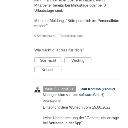
kann man hier eine Sperre einbauen, wenn
Mitarbeiter bereits bei Minustage oder bei 0
Urlaubstage sind.
Mit einer Meldung: "Bitte persölich im Personalbüro
melden"
0 Kommentare
·
TopZeiterfassung
Wie wichtig ist das für dich?
Gar nicht
Wichtig
Kritisch
·
Ralf Komma
(
Product
WIRD ÜBERPRÜFT
Manager, blue:solution software GmbH
)
beantwortet
Entspricht dem Wunsch vom 15.06.2022
keine Überschreitung der "Gesamturlaubstage
bei Anträgen in der App".