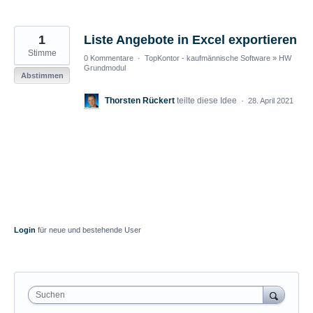
1
Liste Angebote in Excel exportieren
Stimme
0 Kommentare
·
TopKontor - kaufmännische Software
»
HW
Grundmodul
Abstimmen
Thorsten Rückert
teilte diese Idee
·
28. April 2021
Login
für neue und bestehende User
Suchen