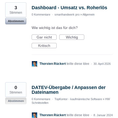
3
Dashboard - Umsatz vs. Roherlös
Stimmen
0 Kommentare
·
smarthandwerk pro
»
Allgemein
Abstimmen
Wie wichtig ist das für dich?
Gar nicht
Wichtig
Kritisch
Thorsten Rückert
teilte diese Idee
·
30. April 2026
0
DATEV-Übergabe / Anpassen der
Dateinamen
Stimmen
0 Kommentare
·
TopKontor - kaufmännische Software
»
HW
Abstimmen
Schnittstellen
Thorsten Rückert
teilte diese Idee
·
8. Januar 2024