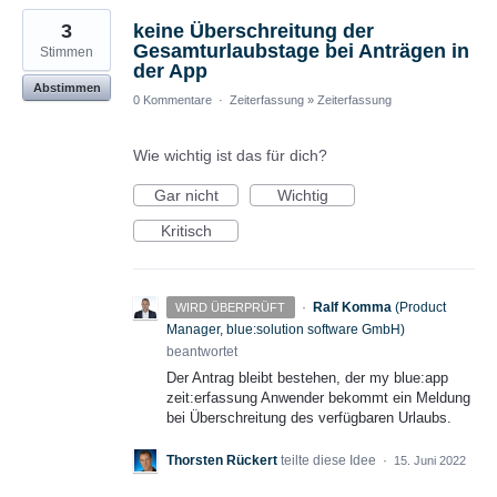
3
keine Überschreitung der
Gesamturlaubstage bei Anträgen in
Stimmen
der App
Abstimmen
0 Kommentare
·
Zeiterfassung
»
Zeiterfassung
Wie wichtig ist das für dich?
Gar nicht
Wichtig
Kritisch
·
Ralf Komma
(
Product
WIRD ÜBERPRÜFT
Manager, blue:solution software GmbH
)
beantwortet
Der Antrag bleibt bestehen, der my blue:app
zeit:erfassung Anwender bekommt ein Meldung
bei Überschreitung des verfügbaren Urlaubs.
Thorsten Rückert
teilte diese Idee
·
15. Juni 2022