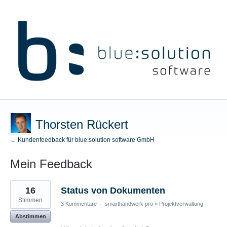
Thorsten Rückert
← Kundenfeedback für blue:solution software GmbH
Mein Feedback
8
16
Status von Dokumenten
gefundene
Ergebnisse
Stimmen
3 Kommentare
·
smarthandwerk pro
»
Projektverwaltung
Abstimmen