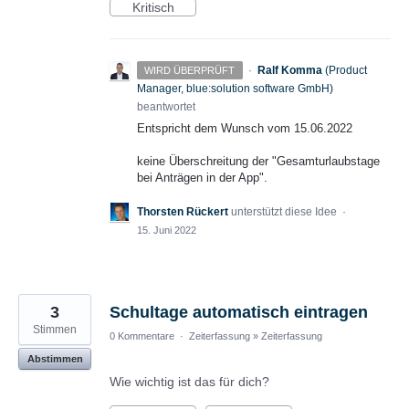
Kritisch
·
Ralf Komma
(
Product
WIRD ÜBERPRÜFT
Manager, blue:solution software GmbH
)
beantwortet
Entspricht dem Wunsch vom 15.06.2022
keine Überschreitung der "Gesamturlaubstage
bei Anträgen in der App".
Thorsten Rückert
unterstützt diese Idee
·
15. Juni 2022
3
Schultage automatisch eintragen
Stimmen
0 Kommentare
·
Zeiterfassung
»
Zeiterfassung
Abstimmen
Wie wichtig ist das für dich?