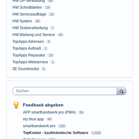
HW OP-Verwaltung
68
HW Schnittstellen
24
HW Serviceaufträge
22
HW System
36
HW Textverarbeitung
7
HW Wartung und Service
49
TopApps Adressen
5
TopApps Aufmaß
1
TopApps Reparatur
20
TopApps Webservice
1
ZE Grundmodul
6
Suchen
Feedback abgeben
APP smarthandwerk pro (PWA)
26
my blue:app
49
smarthandwerk pro
120
TopKontor - kaufmännische Software
1,016