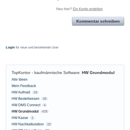
Neu hier?
Ein Konto erstellen
Kommentar schreiben
Login
für neue und bestehende User
TopKontor - kaufmännische Software
:
HW Grundmodul
Kategorien
Alle Ideen
Mein Feedback
HW Aufmaß
19
HW Bestellwesen
25
HW DMS Connect
4
HW Grundmodul
478
HW Kasse
1
HW Nachkalkulation
22