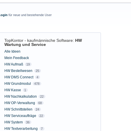
Login
für neue und bestehende User
TopKontor - kaufmännische Software
:
HW
Wartung und Service
Kategorien
Alle Ideen
Mein Feedback
HW Aufmaß
19
HW Bestellwesen
25
HW DMS Connect
4
HW Grundmodul
478
HW Kasse
1
HW Nachkalkulation
22
HW OP-Verwaltung
68
HW Schnittstellen
24
HW Serviceaufträge
22
HW System
36
HW Textverarbeitung
7