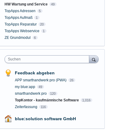
HW Wartung und Service
49
TopApps Adressen
5
TopApps Aufmaß
1
TopApps Reparatur
20
TopApps Webservice
1
ZE Grundmodul
6
Suchen
Feedback abgeben
APP smarthandwerk pro (PWA)
26
my blue:app
49
smarthandwerk pro
120
TopKontor - kaufmännische Software
1,016
Zeiterfassung
116
blue:solution software GmbH