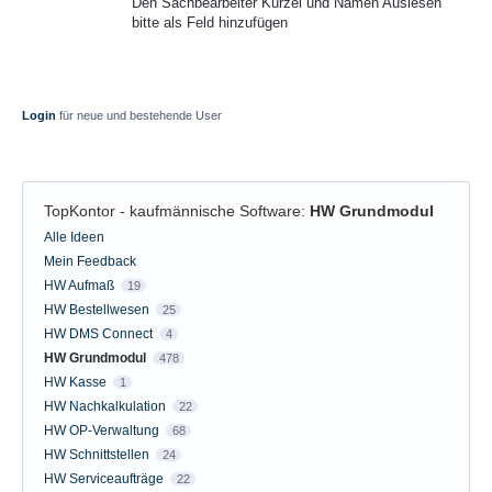
Den Sachbearbeiter Kürzel und Namen Auslesen
bitte als Feld hinzufügen
Login
für neue und bestehende User
TopKontor - kaufmännische Software
:
HW Grundmodul
Kategorien
Alle Ideen
Mein Feedback
HW Aufmaß
19
HW Bestellwesen
25
HW DMS Connect
4
HW Grundmodul
478
HW Kasse
1
HW Nachkalkulation
22
HW OP-Verwaltung
68
HW Schnittstellen
24
HW Serviceaufträge
22