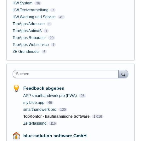
HW System
36
HW Textverarbeitung
7
HW Wartung und Service
49
TopApps Adressen
5
TopApps Aufmaß
1
TopApps Reparatur
20
TopApps Webservice
1
ZE Grundmodul
6
Suchen
Feedback abgeben
APP smarthandwerk pro (PWA)
26
my blue:app
49
smarthandwerk pro
120
TopKontor - kaufmännische Software
1,016
Zeiterfassung
116
blue:solution software GmbH