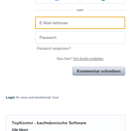
oder
Passwort vergessen?
Neu hier?
Ein Konto erstellen
Kommentar schreiben
Login
für neue und bestehende User
TopKontor - kaufmännische Software
Kategorien
Alle Ideen