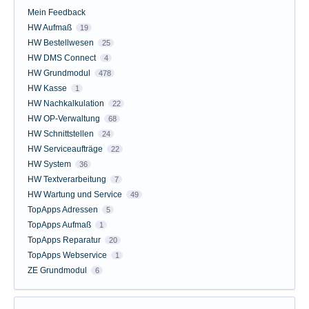
Mein Feedback
HW Aufmaß
19
HW Bestellwesen
25
HW DMS Connect
4
HW Grundmodul
478
HW Kasse
1
HW Nachkalkulation
22
HW OP-Verwaltung
68
HW Schnittstellen
24
HW Serviceaufträge
22
HW System
36
HW Textverarbeitung
7
HW Wartung und Service
49
TopApps Adressen
5
TopApps Aufmaß
1
TopApps Reparatur
20
TopApps Webservice
1
ZE Grundmodul
6