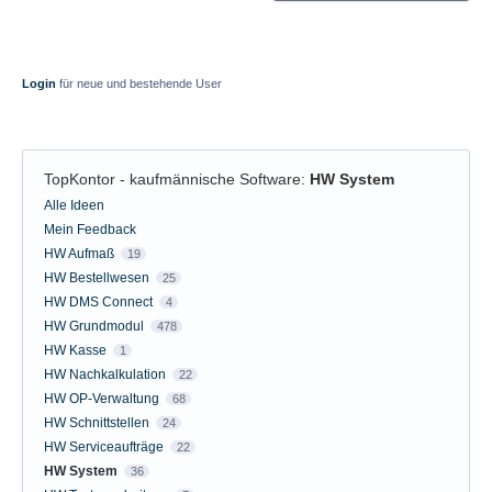
Login
für neue und bestehende User
TopKontor - kaufmännische Software
:
HW System
Kategorien
Alle Ideen
Mein Feedback
HW Aufmaß
19
HW Bestellwesen
25
HW DMS Connect
4
HW Grundmodul
478
HW Kasse
1
HW Nachkalkulation
22
HW OP-Verwaltung
68
HW Schnittstellen
24
HW Serviceaufträge
22
HW System
36