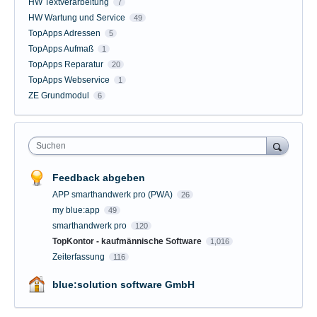
HW Textverarbeitung
7
HW Wartung und Service
49
TopApps Adressen
5
TopApps Aufmaß
1
TopApps Reparatur
20
TopApps Webservice
1
ZE Grundmodul
6
Suchen
Feedback abgeben
APP smarthandwerk pro (PWA)
26
my blue:app
49
smarthandwerk pro
120
TopKontor - kaufmännische Software
1,016
Zeiterfassung
116
blue:solution software GmbH