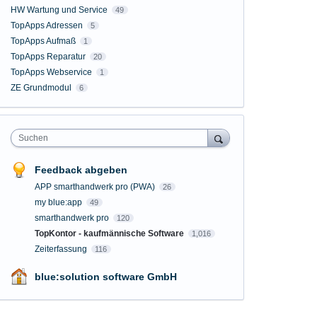
HW Wartung und Service
49
TopApps Adressen
5
TopApps Aufmaß
1
TopApps Reparatur
20
TopApps Webservice
1
ZE Grundmodul
6
Suchen
Feedback abgeben
APP smarthandwerk pro (PWA)
26
my blue:app
49
smarthandwerk pro
120
TopKontor - kaufmännische Software
1,016
Zeiterfassung
116
blue:solution software GmbH