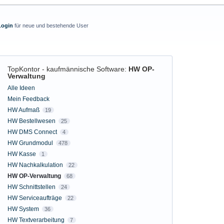
Login
für neue und bestehende User
TopKontor - kaufmännische Software
:
HW OP-
Verwaltung
Kategorien
Alle Ideen
Mein Feedback
HW Aufmaß
19
HW Bestellwesen
25
HW DMS Connect
4
HW Grundmodul
478
HW Kasse
1
HW Nachkalkulation
22
HW OP-Verwaltung
68
HW Schnittstellen
24
HW Serviceaufträge
22
HW System
36
HW Textverarbeitung
7