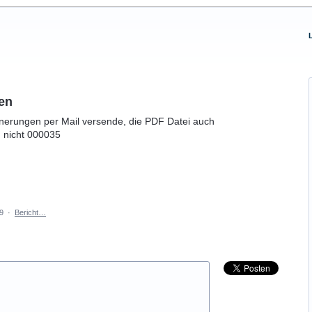
.
en
nerungen per Mail versende, die PDF Datei auch
 nicht 000035
9
·
Bericht…