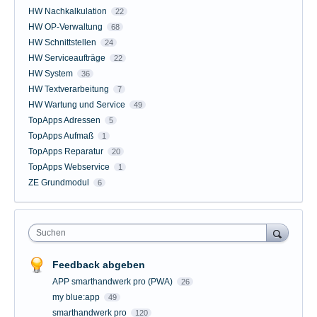
HW Nachkalkulation
22
HW OP-Verwaltung
68
HW Schnittstellen
24
HW Serviceaufträge
22
HW System
36
HW Textverarbeitung
7
HW Wartung und Service
49
TopApps Adressen
5
TopApps Aufmaß
1
TopApps Reparatur
20
TopApps Webservice
1
ZE Grundmodul
6
Suchen
Feedback abgeben
APP smarthandwerk pro (PWA)
26
my blue:app
49
smarthandwerk pro
120