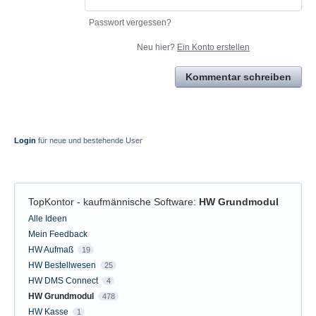
Passwort vergessen?
Neu hier?
Ein Konto erstellen
Kommentar schreiben
Login
für neue und bestehende User
TopKontor - kaufmännische Software
:
HW Grundmodul
Kategorien
Alle Ideen
Mein Feedback
HW Aufmaß
19
HW Bestellwesen
25
HW DMS Connect
4
HW Grundmodul
478
HW Kasse
1