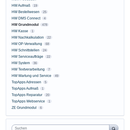
HW Aufmaß
19
HW Bestellwesen
25
HW DMS Connect
4
HW Grundmodul
478
HW Kasse
1
HW Nachkalkulation
22
HW OP-Verwaltung
68
HW Schnittstellen
24
HW Serviceaufträge
22
HW System
36
HW Textverarbeitung
7
HW Wartung und Service
49
TopApps Adressen
5
TopApps Aufmaß
1
TopApps Reparatur
20
TopApps Webservice
1
ZE Grundmodul
6
Suchen