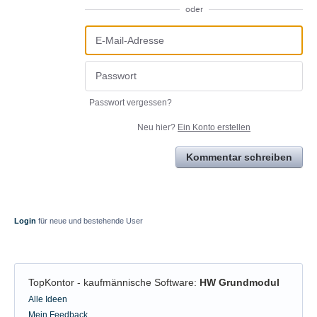
oder
Passwort vergessen?
Neu hier?
Ein Konto erstellen
Kommentar schreiben
Login
für neue und bestehende User
TopKontor - kaufmännische Software
:
HW Grundmodul
Kategorien
Alle Ideen
Mein Feedback