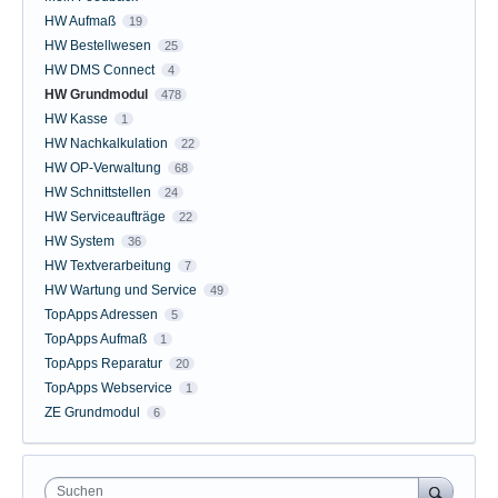
HW Aufmaß
19
HW Bestellwesen
25
HW DMS Connect
4
HW Grundmodul
478
HW Kasse
1
HW Nachkalkulation
22
HW OP-Verwaltung
68
HW Schnittstellen
24
HW Serviceaufträge
22
HW System
36
HW Textverarbeitung
7
HW Wartung und Service
49
TopApps Adressen
5
TopApps Aufmaß
1
TopApps Reparatur
20
TopApps Webservice
1
ZE Grundmodul
6
Suchen