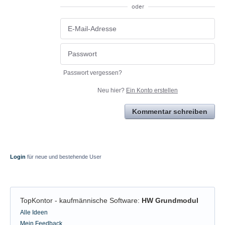
oder
Passwort vergessen?
Neu hier?
Ein Konto erstellen
Kommentar schreiben
Login
für neue und bestehende User
TopKontor - kaufmännische Software
:
HW Grundmodul
Kategorien
Alle Ideen
Mein Feedback