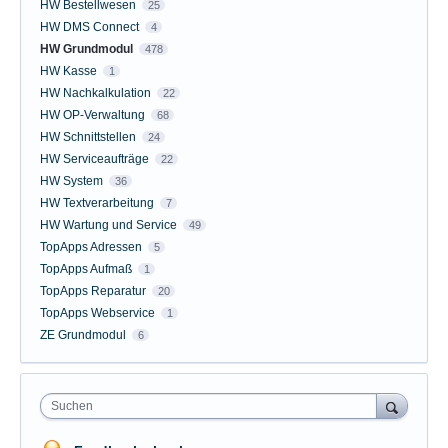
HW Bestellwesen
25
HW DMS Connect
4
HW Grundmodul
478
HW Kasse
1
HW Nachkalkulation
22
HW OP-Verwaltung
68
HW Schnittstellen
24
HW Serviceaufträge
22
HW System
36
HW Textverarbeitung
7
HW Wartung und Service
49
TopApps Adressen
5
TopApps Aufmaß
1
TopApps Reparatur
20
TopApps Webservice
1
ZE Grundmodul
6
Suchen