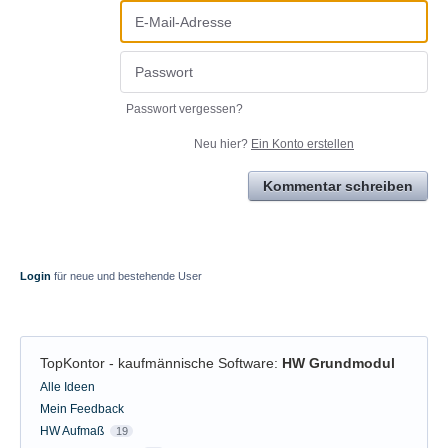
Passwort vergessen?
Neu hier?
Ein Konto erstellen
Kommentar schreiben
Login
für neue und bestehende User
TopKontor - kaufmännische Software
:
HW Grundmodul
Kategorien
Alle Ideen
Mein Feedback
HW Aufmaß
19