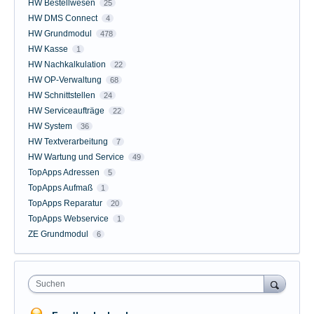
HW Bestellwesen
25
HW DMS Connect
4
HW Grundmodul
478
HW Kasse
1
HW Nachkalkulation
22
HW OP-Verwaltung
68
HW Schnittstellen
24
HW Serviceaufträge
22
HW System
36
HW Textverarbeitung
7
HW Wartung und Service
49
TopApps Adressen
5
TopApps Aufmaß
1
TopApps Reparatur
20
TopApps Webservice
1
ZE Grundmodul
6
Suchen