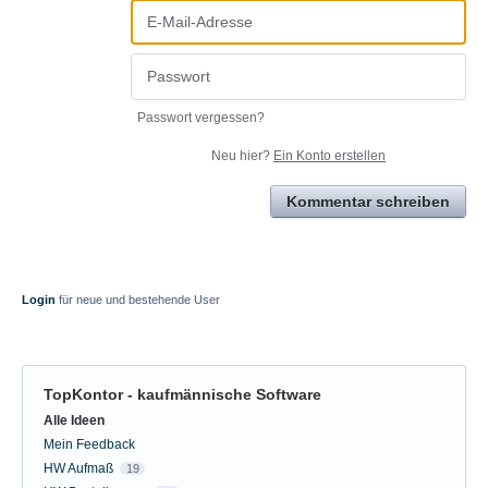
Passwort vergessen?
Neu hier?
Ein Konto erstellen
Kommentar schreiben
Login
für neue und bestehende User
TopKontor - kaufmännische Software
Kategorien
Alle Ideen
Mein Feedback
HW Aufmaß
19