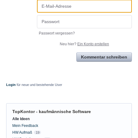
Passwort vergessen?
Neu hier?
Ein Konto erstellen
Kommentar schreiben
Login
für neue und bestehende User
TopKontor - kaufmännische Software
Kategorien
Alle Ideen
Mein Feedback
HW Aufmaß
19