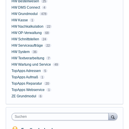
HW Bestellwesen
25
HW DMS Connect
4
HW Grundmodul
478
HW Kasse
1
HW Nachkalkulation
22
HW OP-Verwaltung
68
HW Schnittstellen
24
HW Serviceaufträge
22
HW System
36
HW Textverarbeitung
7
HW Wartung und Service
49
TopApps Adressen
5
TopApps Aufmaß
1
TopApps Reparatur
20
TopApps Webservice
1
ZE Grundmodul
6
Suchen