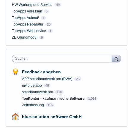
HW Wartung und Service
49
TopApps Adressen
5
TopApps Aufmaß
1
TopApps Reparatur
20
TopApps Webservice
1
ZE Grundmodul
6
Suchen
Feedback abgeben
APP smarthandwerk pro (PWA)
26
my blue:app
49
smarthandwerk pro
120
TopKontor - kaufmännische Software
1,016
Zeiterfassung
116
blue:solution software GmbH