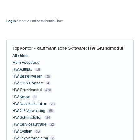
Login
für neue und bestehende User
TopKontor - kaufmännische Software
:
HW Grundmodul
Kategorien
Alle Ideen
Mein Feedback
HW Aufmaß
19
HW Bestellwesen
25
HW DMS Connect
4
HW Grundmodul
478
HW Kasse
1
HW Nachkalkulation
22
HW OP-Verwaltung
68
HW Schnittstellen
24
HW Serviceaufträge
22
HW System
36
HW Textverarbeitung
7